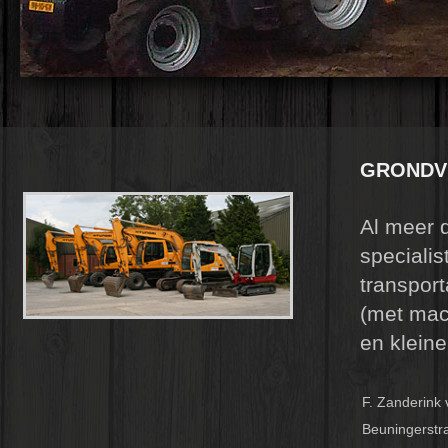
GRONDV
Al meer d
specialis
transport
(met mach
en klein
F. Zanderink v
Beuningerstr